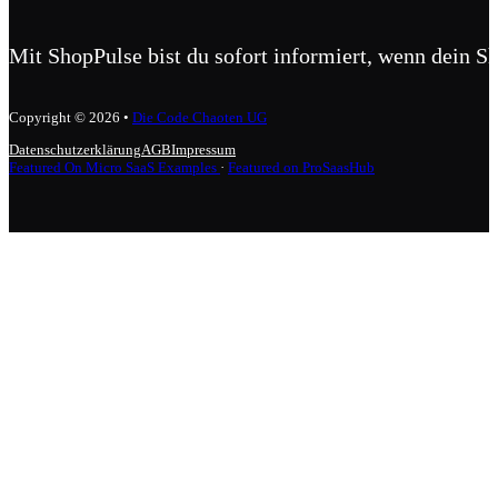
Mit ShopPulse bist du sofort informiert, wenn dein S
Copyright © 2026 •
Die Code Chaoten UG
Datenschutzerklärung
AGB
Impressum
Featured On Micro SaaS Examples
·
Featured on ProSaasHub